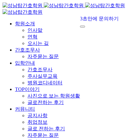
3초만에 문의하기
학원소개
인사말
연혁
오시는 길
간호조무사
자주묻는 질문
입학안내
간호조무사
주사실무교육
병원코디네이터
TOP이야기
사진으로 보는 학원생활
글로전하는 후기
커뮤니티
공지사항
취업정보
글로 전하는 후기
자주묻는 질문