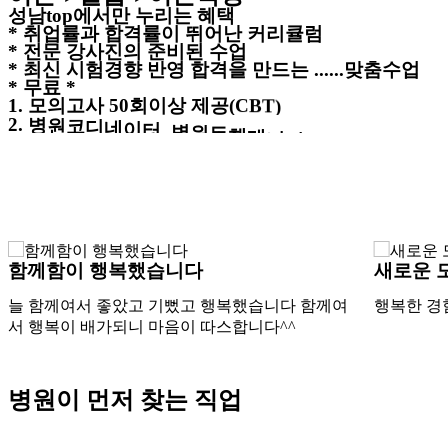
성
남
t
o
p
에
서
만
누
리
는
혜
택
*
취
업
률
과
합
격
률
이
뛰
어
난
커
리
큘
럼
*
전
문
강
사
진
의
준
비
된
수
업
*
최
신
시
험
경
향
반
영
합
격
을
만
드
는
.
.
.
.
.
.
맞
춤
수
업
*
무
료
*
1
.
모
의
고
사
5
0
회
이
상
제
공
(
C
B
T
)
2
.
병
원
코
디
네
이
터
.
병
원
동
행
매
니
저
.
.
.
.
.
.
.
노
인
심
리
상
담
등
.
.
+
자
격
증
3
.
I
V
.
I
M
.
S
C
.
I
D
주
사
실
무
교
육
4
.
교
재
약
1
5
만
원
.
실
습
복
9
만
원
5
.
학
원
생
들
을
위
하
는
.
.
.
.
.
.
최
선
의
마
음
이
가
득
한
곳
함께함이 행복했습니다
새로운 
늘 함께여서 좋았고 기뻤고 행복했습니다 함께여
행복한 경
서 행복이 배가되니 마음이 따스합니다^^
병
원
이
먼
저
찾
는
직
업