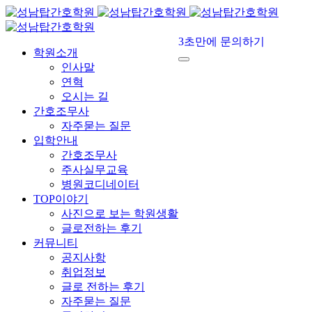
3초만에 문의하기
학원소개
인사말
연혁
오시는 길
간호조무사
자주묻는 질문
입학안내
간호조무사
주사실무교육
병원코디네이터
TOP이야기
사진으로 보는 학원생활
글로전하는 후기
커뮤니티
공지사항
취업정보
글로 전하는 후기
자주묻는 질문