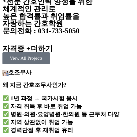
*
전
문
간
호
인
력
양
성
을
위
한
체
계
적
인
관
리
로
높
은
합
격
률
과
취
업
률
을
자
랑
하
는
간
호
학
원
문
의
전
화
:
0
3
1
-
7
3
3
-
5
0
5
0
자
격
증
+
더
하
기
View All Projects
간호조무사
왜 지금 간호조무사인가?
1년 과정 → 국가시험 응시
자격 취득 후 바로 취업 가능
병원·의원·요양병원·한의원 등 근무처 다양
지역 상관없이 취업 가능
경력단절 후 재취업 유리