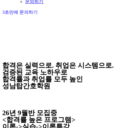
문의하기
3초만에 문의하기
합
격
은
실
력
으
로
.
취
업
은
시
스
템
으
로
.
검
증
된
교
육
노
하
우
로
합
격
률
과
취
업
률
모
두
높
인
성
남
탑
간
호
학
원
2
6
년
9
월
반
모
집
중
<
합
격
률
높
은
프
로
그
램
>
이
론
-
>
실
습
-
>
이
론
특
강