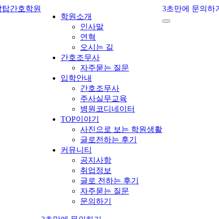
3초만에 문의하
학원소개
인사말
연혁
오시는 길
간호조무사
자주묻는 질문
입학안내
간호조무사
주사실무교육
병원코디네이터
TOP이야기
사진으로 보는 학원생활
글로전하는 후기
커뮤니티
공지사항
취업정보
글로 전하는 후기
자주묻는 질문
문의하기