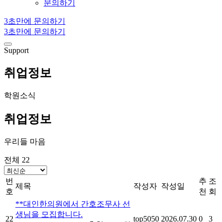
문의하기
3초만에 문의하기
3초만에 문의하기
Support
취업정보
학원소식
취업정보
우리들 마음
전체 22
번
추
조
제목
작성자
작성일
호
천
회
**대인한의원에서 간호조무사 선
생님을 모집합니다.
22
top5050
2026.07.30
0
3