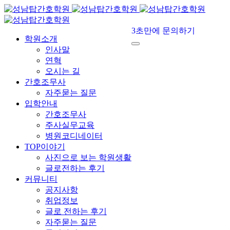
3초만에 문의하기
학원소개
인사말
연혁
오시는 길
간호조무사
자주묻는 질문
입학안내
간호조무사
주사실무교육
병원코디네이터
TOP이야기
사진으로 보는 학원생활
글로전하는 후기
커뮤니티
공지사항
취업정보
글로 전하는 후기
자주묻는 질문