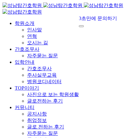
3초만에 문의하기
학원소개
인사말
연혁
오시는 길
간호조무사
자주묻는 질문
입학안내
간호조무사
주사실무교육
병원코디네이터
TOP이야기
사진으로 보는 학원생활
글로전하는 후기
커뮤니티
공지사항
취업정보
글로 전하는 후기
자주묻는 질문