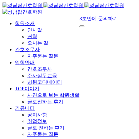
3초만에 문의하기
학원소개
인사말
연혁
오시는 길
간호조무사
자주묻는 질문
입학안내
간호조무사
주사실무교육
병원코디네이터
TOP이야기
사진으로 보는 학원생활
글로전하는 후기
커뮤니티
공지사항
취업정보
글로 전하는 후기
자주묻는 질문