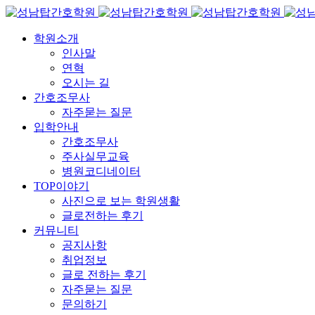
학원소개
인사말
연혁
오시는 길
간호조무사
자주묻는 질문
입학안내
간호조무사
주사실무교육
병원코디네이터
TOP이야기
사진으로 보는 학원생활
글로전하는 후기
커뮤니티
공지사항
취업정보
글로 전하는 후기
자주묻는 질문
문의하기