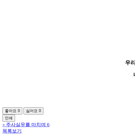
우리
좋아요
0
싫어요
0
인쇄
«
주사실무를 마치며 6
목록보기