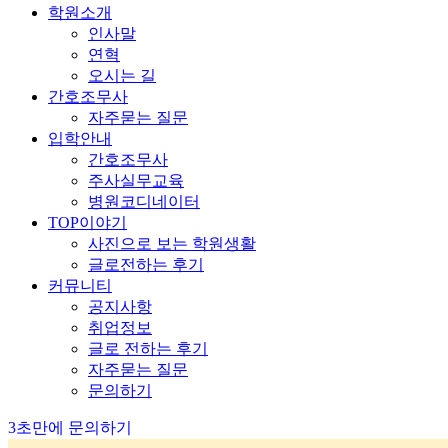
학원소개
인사말
연혁
오시는 길
간호조무사
자주묻는 질문
입학안내
간호조무사
주사실무교육
병원코디네이터
TOP이야기
사진으로 보는 학원생활
글로전하는 후기
커뮤니티
공지사항
취업정보
글로 전하는 후기
자주묻는 질문
문의하기
3초만에 문의하기