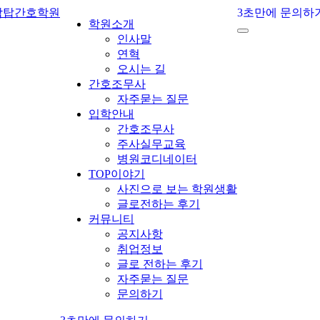
3초만에 문의하
학원소개
인사말
연혁
오시는 길
간호조무사
자주묻는 질문
입학안내
간호조무사
주사실무교육
병원코디네이터
TOP이야기
사진으로 보는 학원생활
글로전하는 후기
커뮤니티
공지사항
취업정보
글로 전하는 후기
자주묻는 질문
문의하기